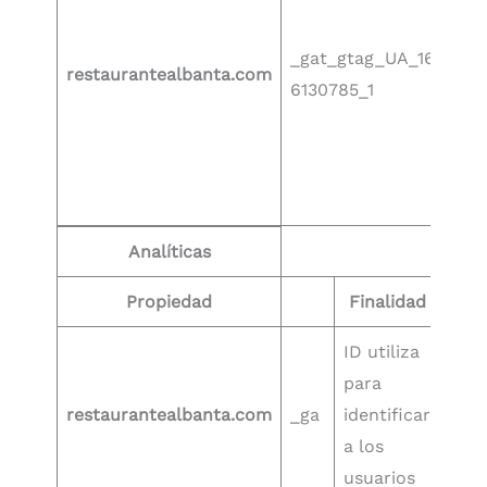
para
util
_gat_gtag_UA_16
restaurantealbanta.com
de l
6130785_1
opc
y se
del 
we
Analíticas
Propiedad
Finalidad
Plaz
ID utiliza
para
en 2
restaurantealbanta.com
_ga
identificar
año
a los
usuarios