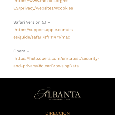
https://www.mozilla.org/es-
ES/privacy/websites/#cookies
Safari Versión 5.1 –
https://support.apple.com/es-
es/guide/safari/sfri11471/mac
Opera –
https://help.opera.com/en/latest/security-
and-privacy/#clearBrowsingData
DIRECCIÓN