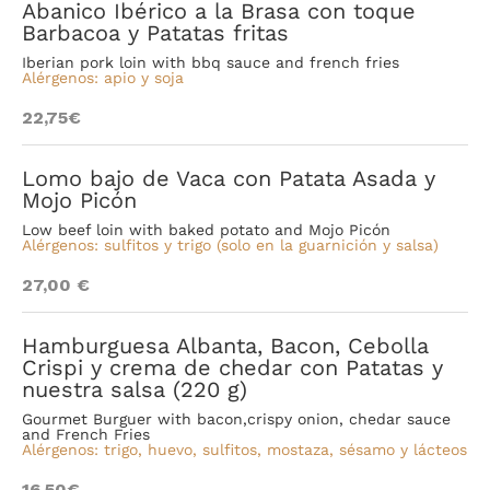
Abanico Ibérico a la Brasa con toque
Barbacoa y Patatas fritas
Iberian pork loin with bbq sauce and french fries
Alérgenos: apio y soja
22,75€
Lomo bajo de Vaca con Patata Asada y
Mojo Picón
Low beef loin with baked potato and Mojo Picón
Alérgenos: sulfitos y trigo (solo en la guarnición y salsa)
27,00 €
Hamburguesa Albanta, Bacon, Cebolla
Crispi y crema de chedar con Patatas y
nuestra salsa (220 g)
Gourmet Burguer with bacon,crispy onion, chedar sauce
and French Fries
Alérgenos: trigo, huevo, sulfitos, mostaza, sésamo y lácteos
16,50€